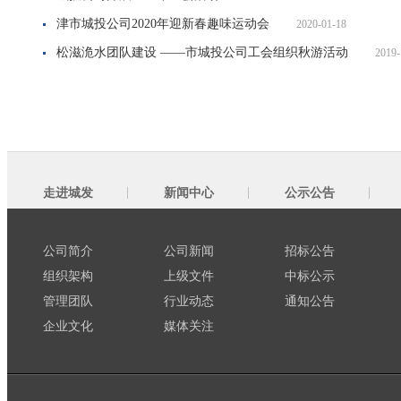
津市城投公司2020年迎新春趣味运动会
2020-01-18
松滋洈水团队建设 ——市城投公司工会组织秋游活动
2019-
走进城发
新闻中心
公示公告
公司简介
公司新闻
招标公告
组织架构
上级文件
中标公示
管理团队
行业动态
通知公告
企业文化
媒体关注