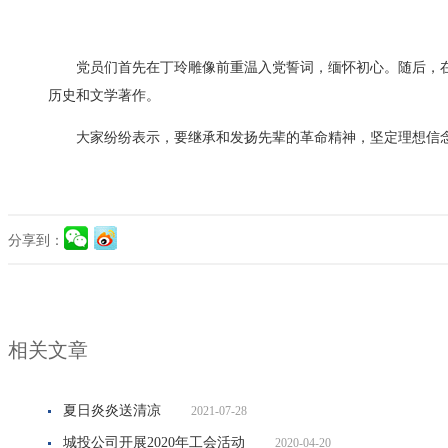
党员们首先在丁玲雕像前重温入党誓词，缅怀初心。随后
历史和文学著作。
大家纷纷表示，要继承和发扬先辈的革命精神，坚定理想信念
分享到：
相关文章
夏日炎炎送清凉
2021-07-28
城投公司开展2020年工会活动
2020-04-20